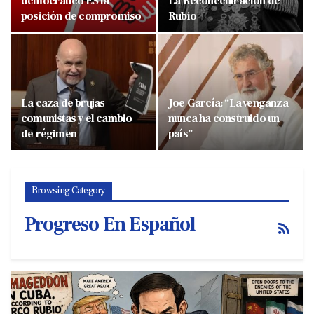
democrático ES la
La Reconcentración de
posición de compromiso
Rubio
La caza de brujas
Joe García: “La venganza
comunistas y el cambio
nunca ha construido un
de régimen
país”
Browsing Category
Progreso En Español