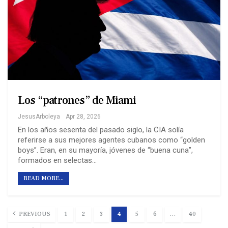
Los “patrones” de Miami
JesusArboleya
Apr 28, 2026
En los años sesenta del pasado siglo, la CIA solía
referirse a sus mejores agentes cubanos como “golden
boys”. Eran, en su mayoría, jóvenes de “buena cuna”,
formados en selectas…
READ MORE...
PREVIOUS
1
2
3
4
5
6
…
40