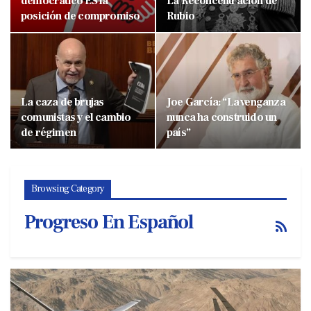
democrático ES la
La Reconcentración de
posición de compromiso
Rubio
La caza de brujas
Joe García: “La venganza
comunistas y el cambio
nunca ha construido un
de régimen
país”
Browsing Category
Progreso En Español