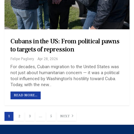
Cubans in the US: From political pawns
to targets of repression
Felipe Pagliery
Apr 28, 2026
For decades, Cuban migration to the United States was
not just about humanitarian concern — it was a political
tool influenced by Washington’s hostility toward Cuba.
Today, with the new…
READ MORE...
1
2
3
…
5
NEXT