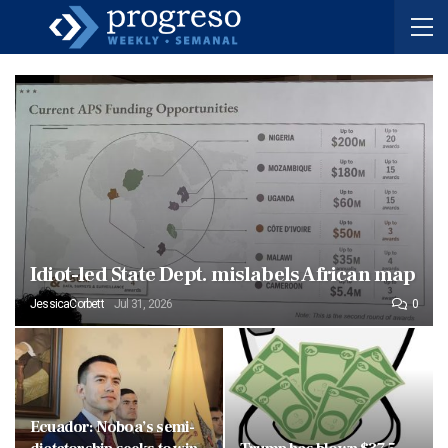
Idiot-led State Dept. mislabels African map
JessicaCorbett
Jul 31, 2026
0
Ecuador: Noboa’s semi-