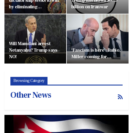
dictatorship seeks to win
Trump has blown $37.5
by eliminating…
billion on Iran war
Will Mamdani arrest
Netanyahu? Trump says
‘Fascism is here’: Rubio,
NO!
Miller coming for…
Browsing Category
Other News