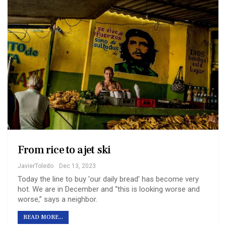
From rice to a jet ski
JavierToledo
Dec 13, 2023
Today the line to buy 'our daily bread' has become very
hot. We are in December and “this is looking worse and
worse,” says a neighbor.
READ MORE...