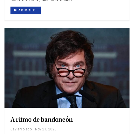
READ MORE...
A ritmo de bandoneón
JavierToledo
Nov 21, 2023