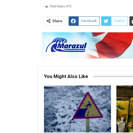
Post Views:
472
Facebook
Twitter
Share
You Might Also Like