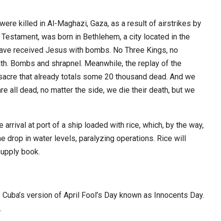
ere killed in Al-Maghazi, Gaza, as a result of airstrikes by
 Testament, was born in Bethlehem, a city located in the
 have received Jesus with bombs. No Three Kings, no
ath. Bombs and shrapnel. Meanwhile, the replay of the
sacre that already totals some 20 thousand dead. And we
e are all dead, no matter the side, we die their death, but we
arrival at port of a ship loaded with rice, which, by the way,
 drop in water levels, paralyzing operations. Rice will
supply book.
s Cuba’s version of April Fool’s Day known as Innocents Day.
.