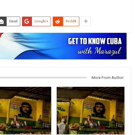
Email
Google+
ReddIt
More From Author