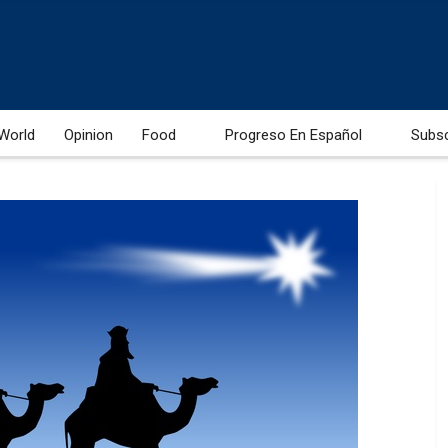
World
Opinion
Food
Progreso En Español
Subs