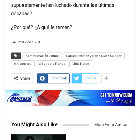
supuestamente han luchado durante las últimas
décadas?
¿Por qué? ¿A qué le temen?
Post Views:
704
Administración Trump
Carlos Giménez y María Elvira Salazar
el Congreso
el Sur de la Florida
Little Marco
Facebook
Twitter
Share
You Might Also Like
More From Author