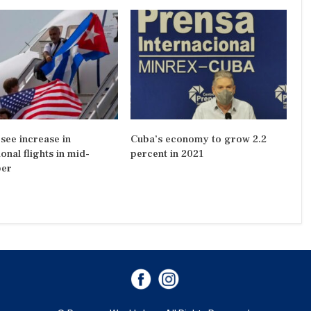
see increase in
Cuba’s economy to grow 2.2
ional flights in mid-
percent in 2021
er