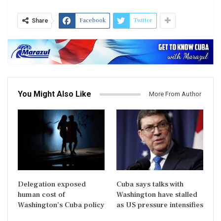
Facebook
Twitter
Share
You Might Also Like
More From Author
Delegation exposed
Cuba says talks with
human cost of
Washington have stalled
Washington’s Cuba policy
as US pressure intensifies