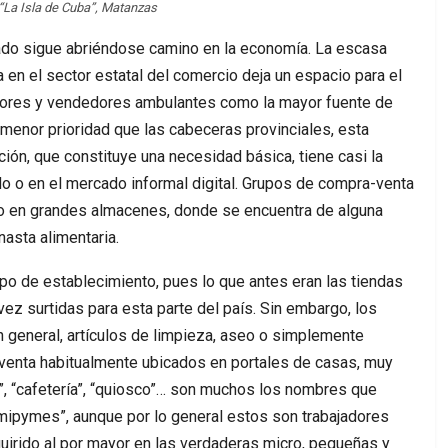
“La Isla de Cuba”, Matanzas
vado sigue abriéndose camino en la economía. La escasa
 en el sector estatal del comercio deja un espacio para el
res y vendedores ambulantes como la mayor fuente de
 menor prioridad que las cabeceras provinciales, esta
ión, que constituye una necesidad básica, tiene casi la
do o en el mercado informal digital. Grupos de compra-venta
o en grandes almacenes, donde se encuentra de alguna
nasta alimentaria.
po de establecimiento, pues lo que antes eran las tiendas
ez surtidas para esta parte del país. Sin embargo, los
en general, artículos de limpieza, aseo o simplemente
 venta habitualmente ubicados en portales de casas, muy
”, “cafetería”, “quiosco”… son muchos los nombres que
“mipymes”, aunque por lo general estos son trabajadores
uirido al por mayor en las verdaderas micro, pequeñas y