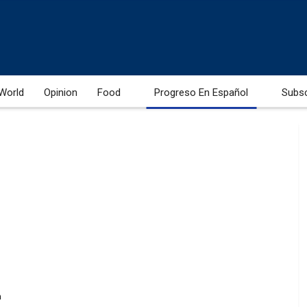
World
Opinion
Food
Progreso En Español
Subs
m