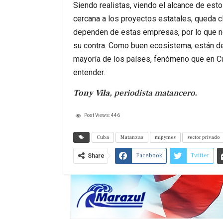
Siendo realistas, viendo el alcance de es
cercana a los proyectos estatales, queda 
dependen de estas empresas, por lo que no 
su contra. Como buen ecosistema, están d
mayoría de los países, fenómeno que en C
entender.
Tony Vila
, periodista matancero.
Post Views:
446
Cuba
Matanzas
mipymes
sector privado
Facebook
Twitter
Share