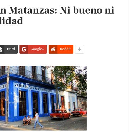
en Matanzas: Ni bueno ni
lidad
Email
Google+
ReddIt