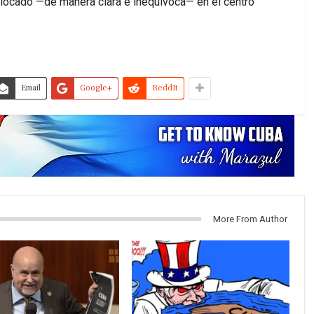
locado —de manera clara e inequívoca— en el centro
Email
Google+
ReddIt
More From Author