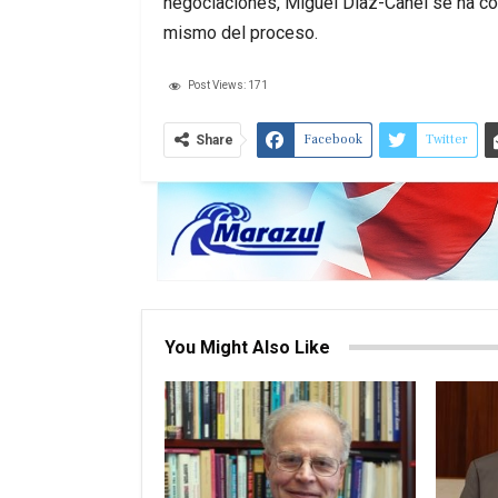
negociaciones, Miguel Díaz-Canel se ha co
mismo del proceso.
Post Views:
171
Facebook
Twitter
Share
You Might Also Like