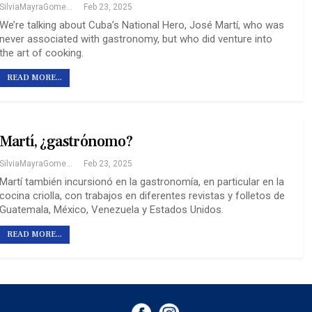
SilviaMayraGomezFarinas
Feb 23, 2025
We’re talking about Cuba’s National Hero, José Martí, who was
never associated with gastronomy, but who did venture into
the art of cooking.
READ MORE...
Martí, ¿gastrónomo?
SilviaMayraGomezFarinas
Feb 23, 2025
Martí también incursionó en la gastronomía, en particular en la
cocina criolla, con trabajos en diferentes revistas y folletos de
Guatemala, México, Venezuela y Estados Unidos.
READ MORE...