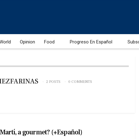
World
Opinion
Food
Progreso En Español
Subs
MEZFARINAS
2 POSTS
0 COMMENTS
Martí, a gourmet? (+Español)