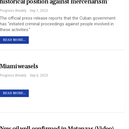
historical position against mercenarism’
Progreso Weekly
Sep 7, 2023
The official press release reports that the Cuban government
has "initiated criminal proceedings against people involved in
these activities."
READ MORE...
Miami weasels
Progreso Weekly
Sep 6, 2023
READ MORE...
New oil well confirmed in Matanzas (Video)