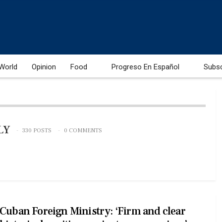
World
Opinion
Food
Progreso En Español
Subs
LY
330 POSTS
0 COMMENTS
Cuban Foreign Ministry: ‘Firm and clear