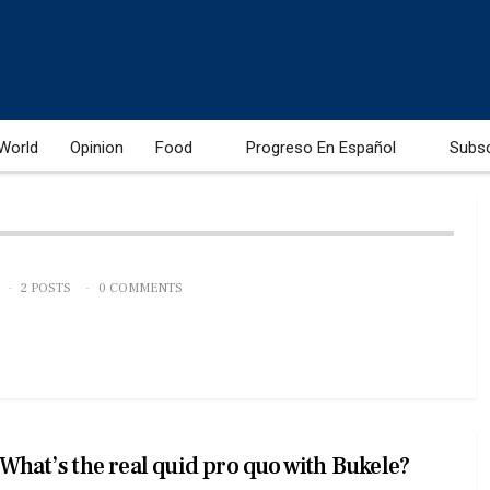
World
Opinion
Food
Progreso En Español
Subs
2 POSTS
0 COMMENTS
What’s the real quid pro quo with Bukele?