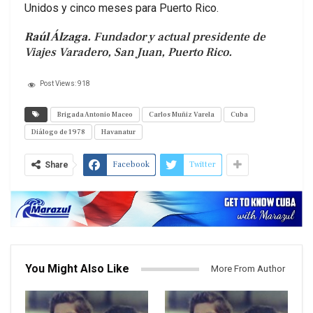
Unidos y cinco meses para Puerto Rico.
Raúl Álzaga.
Fundador y actual presidente de
Viajes Varadero, San Juan, Puerto Rico.
Post Views:
918
Brigada Antonio Maceo
Carlos Muñiz Varela
Cuba
Diálogo de 1978
Havanatur
Facebook
Twitter
Share
You Might Also Like
More From Author