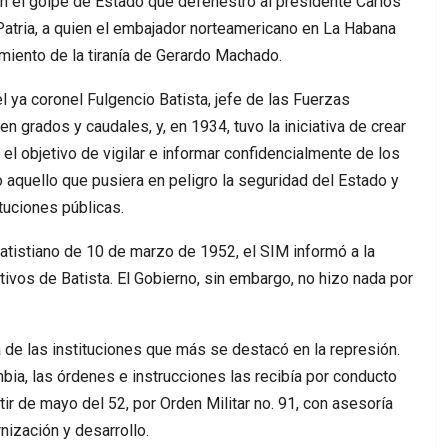
en el golpe de Estado que defenestró al presidente Carlos
Patria, a quien el embajador norteamericano en La Habana
camiento de la tiranía de Gerardo Machado.
 ya coronel Fulgencio Batista, jefe de las Fuerzas
 grados y caudales, y, en 1934, tuvo la iniciativa de crear
n el objetivo de vigilar e informar confidencialmente de los
 aquello que pusiera en peligro la seguridad del Estado y
ituciones públicas.
atistiano de 10 de marzo de 1952, el SIM informó a la
rativos de Batista. El Gobierno, sin embargo, no hizo nada por
a de las instituciones que más se destacó en la represión.
bia, las órdenes e instrucciones las recibía por conducto
tir de mayo del 52, por Orden Militar no. 91, con asesoría
ización y desarrollo.