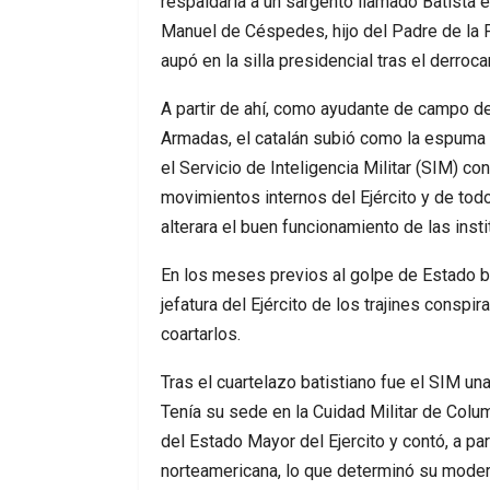
respaldaría a un sargento llamado Batista 
Manuel de Céspedes, hijo del Padre de la 
aupó en la silla presidencial tras el derro
A partir de ahí, como ayudante de campo del
Armadas, el catalán subió como la espuma en
el Servicio de Inteligencia Militar (SIM) co
movimientos internos del Ejército y de todo
alterara el buen funcionamiento de las inst
En los meses previos al golpe de Estado b
jefatura del Ejército de los trajines conspi
coartarlos.
Tras el cuartelazo batistiano fue el SIM un
Tenía su sede en la Cuidad Militar de Colum
del Estado Mayor del Ejercito y contó, a par
norteamericana, lo que determinó su modern