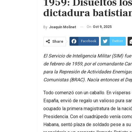
1959: Disueltos lo
dictadura batistia
On
Oct 9, 2025
By
Joaquín Molinet
Facebook
Twitter
Share
El Servicio de Inteligencia Militar (SIM) fu
de febrero de 1959, por el comandante Ca
para la Represión de Actividades Enemigas
Comunistas (BRAC). Nacía entonces el Depa
Todo comenzó con un caballo. En vísperas 
España, envió de regalo un valioso pura sa
ocupado la primera magistratura de la naci
Presidencia. Con el cuadrúpedo venía como
Habana, sentó plaza de soldado pese a su 