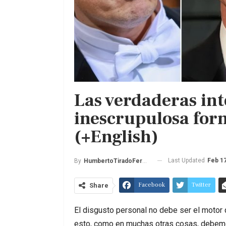
Las verdaderas int
inescrupulosa for
(+English)
Last Updated
Feb 17
By
HumbertoTiradoFernandez
Facebook
Twitter
Share
El disgusto personal no debe ser el motor
esto, como en muchas otras cosas, debemos 