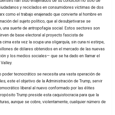
denses han sido enajenados de su condición no solo de
e ciudadanos y reciclados en consumidores víctimas de dos
Marx como el trabajo enajenado que convierte al hombre en
nación del sujeto político, que al desubjetivarse se
, una suerte de antropofagia social. Estos sectores son
irven de base electoral al proyecto fascista de
cima esta vez la ocupa una oligarquía, sin cuna ni estirpe,
illones de dólares obtenidos en el mercado de las nuevas
ción y los medios sociales— que se ha dado en llamar el
Valley.
 poder tecnocrático se necesita una vasta operación de
s; este el objetivo de la Administración de Trump, servir
emocrático liberal al nuevo conformado por las élites
propósito Trump preside esta caquistocracia para que la
lturas, aunque se cobre, violentamente, cualquier número de