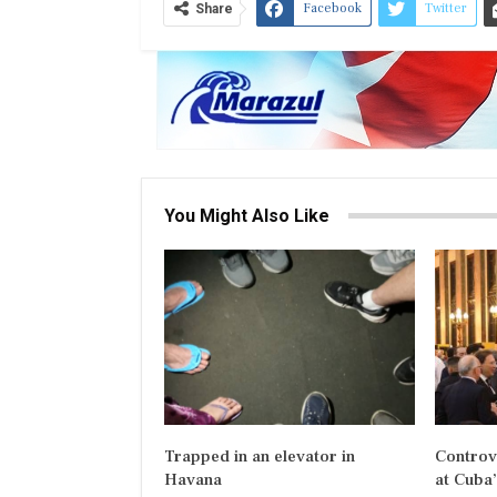
Facebook
Twitter
Share
You Might Also Like
Trapped in an elevator in
Controv
Havana
at Cuba